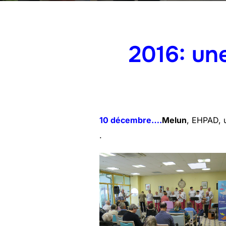
2016: une
10 décembre….
Melun
, EHPAD, u
. Une bien be