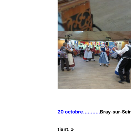
20 octobre………..
Bray-sur-Sei
tient. »