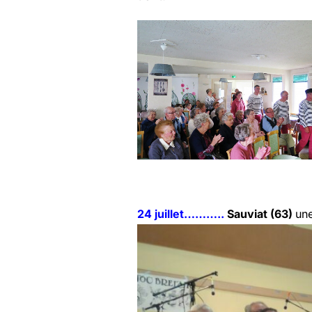
24 juillet………..
Sauviat (63)
une