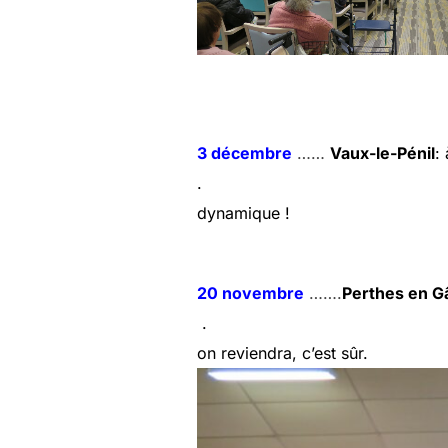
3 décembre
……
Vaux-le-Pénil
:
. une prestation part
dynamique !
20 novembre
…….
Perthes en Gâ
. une ambiance chal
on reviendra, c’est sûr.