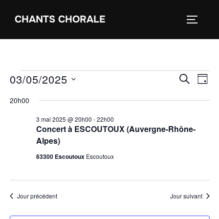
Aller
CHANTS CHORALE
au
PERMUT
contenu
Évènements
03/05/2025
N
R
RECHER
JOU
for
a
S
e
20h00
é
3
v
c
3 mai 2025 @ 20h00
-
22h00
l
mai
i
Concert à ESCOUTOUX (Auvergne-Rhône-
e
h
Alpes)
2025
g
c
63300 Escoutoux
Escoutoux
a
e
t
t
i
r
o
i
Jour précédent
Jour suivant
c
n
o
n