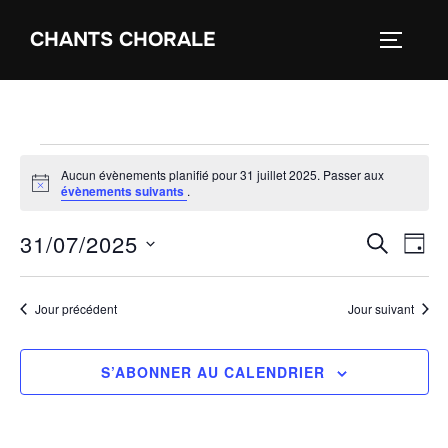
Aller
CHANTS CHORALE
au
PERMUT
contenu
Évènements
Aucun évènements planifié pour 31 juillet 2025. Passer aux
for
N
évènements suivants
.
o
31
t
31/07/2025
i
N
R
RECHER
JOU
juillet
c
e
a
S
e
2025
é
v
Jour précédent
Jour suivant
c
l
i
e
h
g
S’ABONNER AU CALENDRIER
c
a
e
t
t
i